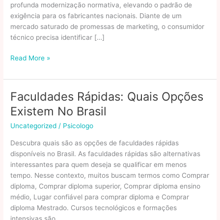
profunda modernização normativa, elevando o padrão de
exigência para os fabricantes nacionais. Diante de um
mercado saturado de promessas de marketing, o consumidor
técnico precisa identificar […]
Quais
Read More »
as
Melhores
Marcas
Faculdades Rápidas: Quais Opções
de
Existem No Brasil
Colchões?
Um
Uncategorized
/
Psicologo
Guia
Descubra quais são as opções de faculdades rápidas
Técnico
disponíveis no Brasil. As faculdades rápidas são alternativas
de
interessantes para quem deseja se qualificar em menos
Autoridade
tempo. Nesse contexto, muitos buscam termos como Comprar
2026
diploma, Comprar diploma superior, Comprar diploma ensino
médio, Lugar confiável para comprar diploma e Comprar
diploma Mestrado. Cursos tecnológicos e formações
intensivas são