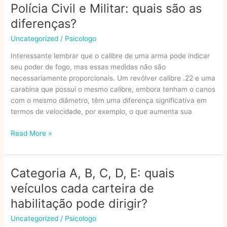
quais
Polícia Civil e Militar: quais são as
são
diferenças?
e
para
Uncategorized
/
Psicologo
que
Interessante lembrar que o calibre de uma arma pode indicar
servem?
seu poder de fogo, mas essas medidas não são
necessariamente proporcionais. Um revólver calibre .22 e uma
carabina que possui o mesmo calibre, embora tenham o canos
com o mesmo diâmetro, têm uma diferença significativa em
termos de velocidade, por exemplo, o que aumenta sua
Polícia
Read More »
Civil
e
Militar:
Categoria A, B, C, D, E: quais
quais
veículos cada carteira de
são
as
habilitação pode dirigir?
diferenças?
Uncategorized
/
Psicologo