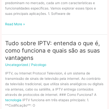
dirigir?
predominam no mercado, cada um com características e
funcionalidades específicas. Vamos explorar esses tipos e
suas principais aplicações. 1. Software de
Tipos
Read More »
de
sistemas
de
Tudo sobre IPTV: entenda o que é,
informação:
como funciona e quais são as suas
quais
os
vantagens
principais
Uncategorized
/
Psicologo
e
suas
IPTV, ou Internet Protocol Television, é um sistema de
aplicações?
transmissão de sinais de televisão pela internet. Ao contrário
da televisão tradicional, que utiliza sinais analógicos ou digitais
via antenas, cabo ou satélite, a IPTV entrega conteúdos
através de protocolos de internet. ### Como Funciona? A
tecnologia
IPTV funciona em três etapas principais: 1.
**Codificação**: O