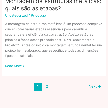
Montagem de estruturas metálicas:
tipos
quais são as etapas?
de
containers?
Uncategorized
/
Psicologo
A montagem de estruturas metálicas é um processo complexo
que envolve várias etapas essenciais para garantir a
segurança e a eficiência da construção. Abaixo estão as
principais fases desse procedimento: 1. **Planejamento e
Projeto**: Antes do início da montagem, é fundamental ter um
projeto bem elaborado, que especifique todas as dimensões,
tipos de materiais e
Montagem
Read More »
de
estruturas
metálicas:
1
2
Next
→
quais
são
as
etapas?