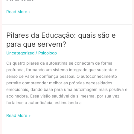
Faculdades
Read More »
Rápidas:
Quais
Opções
Pilares da Educação: quais são e
Existem
para que servem?
No
Brasil
Uncategorized
/
Psicologo
Os quatro pilares da autoestima se conectam de forma
profunda, formando um sistema integrado que sustenta o
senso de valor e confiança pessoal. O autoconhecimento
permite compreender melhor as próprias necessidades
emocionais, dando base para uma autoimagem mais positiva e
acolhedora. Essa visão saudável de si mesma, por sua vez,
fortalece a autoeficácia, estimulando a
Pilares
Read More »
da
Educação: