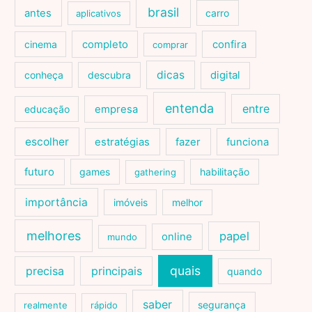
brasil
antes
carro
aplicativos
cinema
completo
confira
comprar
dicas
conheça
descubra
digital
entenda
entre
educação
empresa
escolher
estratégias
fazer
funciona
futuro
games
habilitação
gathering
importância
imóveis
melhor
melhores
papel
online
mundo
quais
precisa
principais
quando
saber
segurança
realmente
rápido