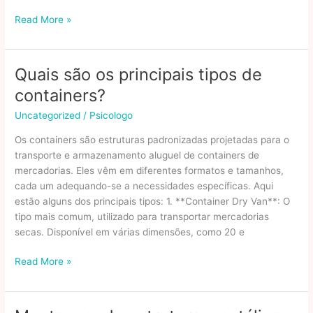
Tudo
Read More »
sobre
IPTV:
entenda
Quais são os principais tipos de
o
containers?
que
é,
Uncategorized
/
Psicologo
como
Os containers são estruturas padronizadas projetadas para o
funciona
transporte e armazenamento aluguel de containers de
e
mercadorias. Eles vêm em diferentes formatos e tamanhos,
quais
cada um adequando-se a necessidades específicas. Aqui
são
estão alguns dos principais tipos: 1. **Container Dry Van**: O
as
tipo mais comum, utilizado para transportar mercadorias
suas
secas. Disponível em várias dimensões, como 20 e
vantagens
Quais
Read More »
são
os
principais