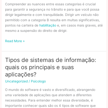
Compreender as nuances entre essas categorias é crucial
para garantir a segurança no trânsito e para que você possa
dirigir legalmente e com tranquilidade. Dirigir um veículo não
permitido com a categoria B resulta em multas significativas,
pontos na carteira de
habilitação
e, em casos mais graves, até
mesmo a suspensão do direito de dirigir.
Categoria
Read More »
A,
B,
C,
Tipos de sistemas de informação:
D,
quais os principais e suas
E:
quais
aplicações?
veículos
Uncategorized
/
Psicologo
cada
carteira
O mundo do software é vasto e diversificado, abrangendo
de
uma variedade de aplicações que atendem a diferentes
habilitação
necessidades. Para entender melhor essa diversidade, é
pode
importante conhecer quais são os 4 tipos de software que