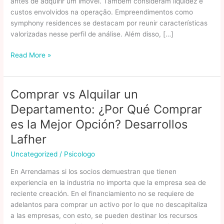
antes de adquirir um imóvel. Também consideram liquidez e
custos envolvidos na operação. Empreendimentos como
symphony residences se destacam por reunir características
valorizadas nesse perfil de análise. Além disso, […]
O
Read More »
Que
Investidores
Experientes
Comprar vs Alquilar un
Analisam
Departamento: ¿Por Qué Comprar
Antes
De
es la Mejor Opción? Desarrollos
Comprar
Lafher
Uncategorized
/
Psicologo
En Arrendamas si los socios demuestran que tienen
experiencia en la industria no importa que la empresa sea de
reciente creación. En el financiamiento no se requiere de
adelantos para comprar un activo por lo que no descapitaliza
a las empresas, con esto, se pueden destinar los recursos