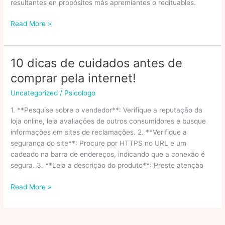
resultantes en propósitos más apremiantes o redituables.
Comprar
Read More »
vs
Alquilar
un
10 dicas de cuidados antes de
Departamento:
comprar pela internet!
¿Por
Qué
Uncategorized
/
Psicologo
Comprar
1. **Pesquise sobre o vendedor**: Verifique a reputação da
es
loja online, leia avaliações de outros consumidores e busque
la
informações em sites de reclamações. 2. **Verifique a
Mejor
segurança do site**: Procure por HTTPS no URL e um
Opción?
cadeado na barra de endereços, indicando que a conexão é
Desarrollos
segura. 3. **Leia a descrição do produto**: Preste atenção
Lafher
10
Read More »
dicas
de
cuidados