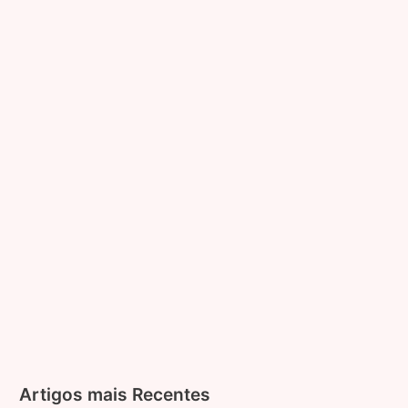
antes
de
comprar
pela
internet!
Artigos mais Recentes