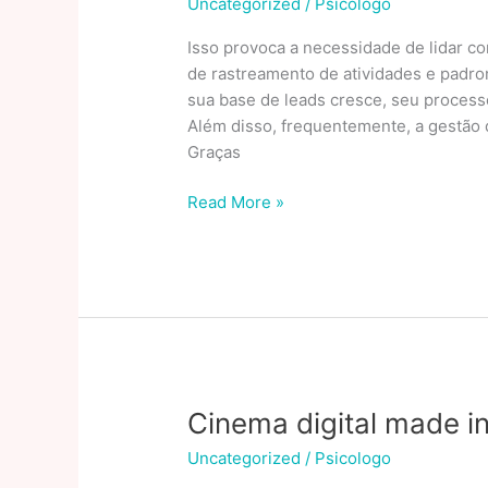
Uncategorized
/
Psicologo
Seu
Isso provoca a necessidade de lidar 
Condomínio
de rastreamento de atividades e padr
Controle
sua base de leads cresce, seu processo
de
Além disso, frequentemente, a gestão 
Acesso
Graças
Conheça
Read More »
os
4
pilares
do
marketing
digital
que
vão
Cinema digital made in
te
Uncategorized
/
Psicologo
ajudar