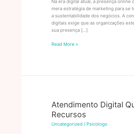
Na era digital atual, a presença onlin
mera estratégia de marketing para se 
a sustentabilidade dos negócios. A co
digitais exige que as organizações es
sua presença […]
A
Read More »
Importância
De
Atualizar
Constantemente
A
Presença
Digital
Atendimento Digital 
Recursos
Uncategorized
/
Psicologo