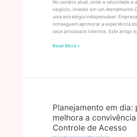
No cenário atual, onde a velocidade e
negócio, investir em um Atendimento 
uma estratégia indispensável. Empresa
conseguem aprimorar a experiência do c
seus processos internos. Este artigo 
Atendimento
Read More »
Digital
Que
Economiza
Tempo
E
Recursos
Planejamento em dia: 
melhora a convivênci
Controle de Acesso