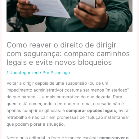
Como reaver o direito de dirigir
com segurança: compare caminhos
legais e evite novos bloqueios
/
Uncategorized
/ Por
Psicologo
Voltar a dirigir depois de uma suspensão (ou de um
impedimento administrativo) costuma ser menos “misterioso”
do que parece — e mais burocrático do que deveria. Para
quem está começando a entender o tema, o desafio não é
apenas cumprir exigências: é
comparar opções legais
, evitar
retrabalho e não cair em promessas de “solução instantânea”
que podem piorar a situação.
Neste guia editorial, o foco é simples: explicar
como reaver o