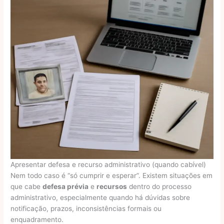
Apresentar defesa e recurso administrativo (quando cabível)
Nem todo caso é “só cumprir e esperar”. Existem situações em
que cabe
defesa prévia
e
recursos
dentro do processo
administrativo, especialmente quando há dúvidas sobre
notificação, prazos, inconsistências formais ou
enquadramento.