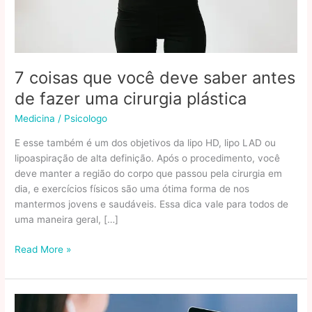
7 coisas que você deve saber antes
de fazer uma cirurgia plástica
Medicina
/
Psicologo
E esse também é um dos objetivos da lipo HD, lipo LAD ou
lipoaspiração de alta definição. Após o procedimento, você
deve manter a região do corpo que passou pela cirurgia em
dia, e exercícios físicos são uma ótima forma de nos
mantermos jovens e saudáveis. Essa dica vale para todos de
uma maneira geral, […]
7
Read More »
coisas
que
você
deve