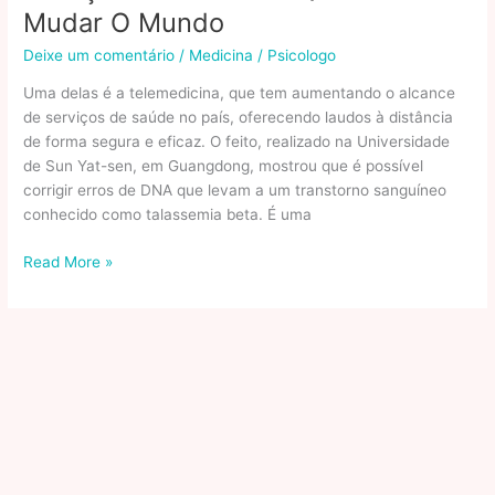
Mudar O Mundo
Deixe um comentário
/
Medicina
/
Psicologo
Uma delas é a telemedicina, que tem aumentando o alcance
de serviços de saúde no país, oferecendo laudos à distância
de forma segura e eficaz. O feito, realizado na Universidade
de Sun Yat-sen, em Guangdong, mostrou que é possível
corrigir erros de DNA que levam a um transtorno sanguíneo
conhecido como talassemia beta. É uma
Avanços
Read More »
Na
Medicina
Que
Irão
Mudar
O
Mundo