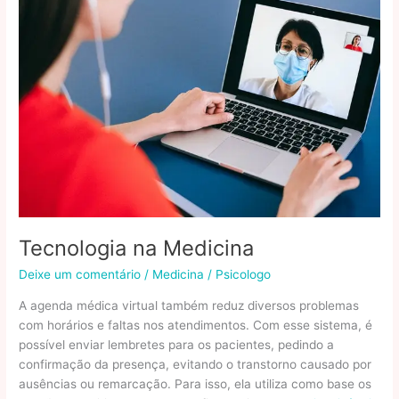
saber
antes
de
fazer
uma
cirurgia
plástica
Tecnologia na Medicina
Deixe um comentário
/
Medicina
/
Psicologo
A agenda médica virtual também reduz diversos problemas
com horários e faltas nos atendimentos. Com esse sistema, é
possível enviar lembretes para os pacientes, pedindo a
confirmação da presença, evitando o transtorno causado por
ausências ou remarcação. Para isso, ela utiliza como base os