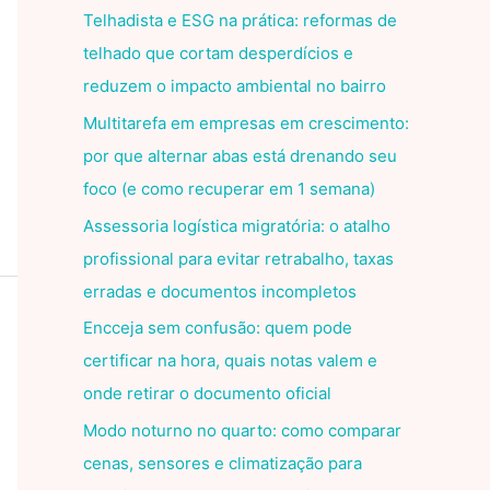
Telhadista e ESG na prática: reformas de
telhado que cortam desperdícios e
reduzem o impacto ambiental no bairro
Multitarefa em empresas em crescimento:
por que alternar abas está drenando seu
foco (e como recuperar em 1 semana)
Assessoria logística migratória: o atalho
profissional para evitar retrabalho, taxas
erradas e documentos incompletos
Encceja sem confusão: quem pode
certificar na hora, quais notas valem e
onde retirar o documento oficial
Modo noturno no quarto: como comparar
cenas, sensores e climatização para