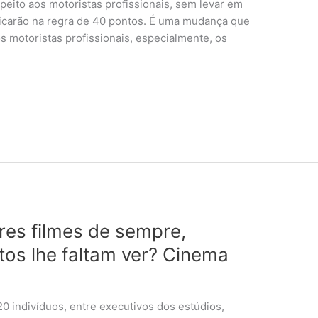
peito aos motoristas profissionais, sem levar em
ficarão na regra de 40 pontos. É uma mudança que
 motoristas profissionais, especialmente, os
res filmes de sempre,
os lhe faltam ver? Cinema
20 indivíduos, entre executivos dos estúdios,