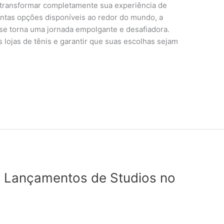
e transformar completamente sua experiência de
ntas opções disponíveis ao redor do mundo, a
 se torna uma jornada empolgante e desafiadora.
 lojas de tênis e garantir que suas escolhas sejam
 Lançamentos de Studios no