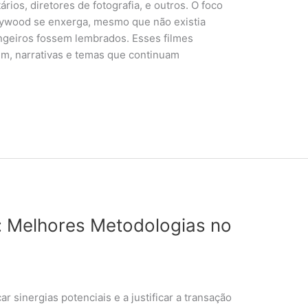
ários, diretores de fotografia, e outros. O foco
lywood se enxerga, mesmo que não existia
angeiros fossem lembrados. Esses filmes
em, narrativas e temas que continuam
: Melhores Metodologias no
car sinergias potenciais e a justificar a transação