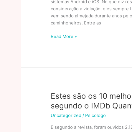
sistemas Android e iOS. No que diz res
consideração a violação, eles sempre 
vem sendo almejada durante anos pelos
caminhoneiros. Entre as
A
Read More »
melhores
escolha
de
CNH
Original
Estes são os 10 melho
segundo o IMDb Quant
Uncategorized
/
Psicologo
E segundo a revista, foram ouvidos 2.1