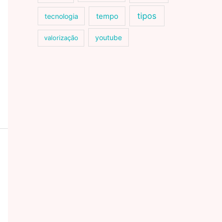
tipos
tecnologia
tempo
youtube
valorização