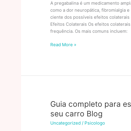
A pregabalina é um medicamento ampla
como a dor neuropática, fibromialgia e 
ciente dos possíveis efeitos colaterai
Efeitos Colaterais Os efeitos colatera
frequência. Os mais comuns incluem:
Efeitos
Read More »
Colaterais
da
Pregabalina:
Guia
Completo
para
Pacientes
e
Guia completo para es
Médicos
seu carro Blog
Uncategorized
/
Psicologo