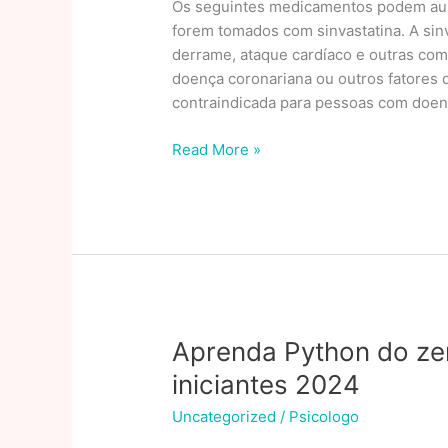
Os seguintes medicamentos podem aum
forem tomados com sinvastatina. A sin
derrame, ataque cardíaco e outras co
doença coronariana ou outros fatores d
contraindicada para pessoas com doenç
Sinvastatina:
Read More »
Guia
Completo
Sobre
o
Medicamento
para
Colesterol
Aprenda Python do ze
iniciantes 2024
Uncategorized
/
Psicologo