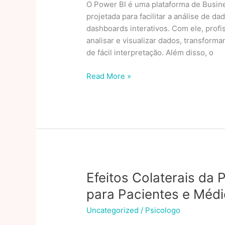
O Power BI é uma plataforma de Busines
projetada para facilitar a análise de da
dashboards interativos. Com ele, profi
analisar e visualizar dados, transfor
de fácil interpretação. Além disso, o
Aprenda
Read More »
Python
do
zero:
Guia
completo
para
iniciantes
2024
Efeitos Colaterais da
para Pacientes e Méd
Uncategorized
/
Psicologo