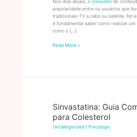
Nos dias atuais, o
consumo
de conteúd
popularidade entre os usuários que bus
tradicionais TV a cabo ou satélite. No 
é fundamental saber como realizar um
como o […]
Guia
Read More »
Completo
para
Testar
IPTV
e
Minimizar
Buffering
Sinvastatina: Guia C
para Colesterol
Uncategorized
/
Psicologo