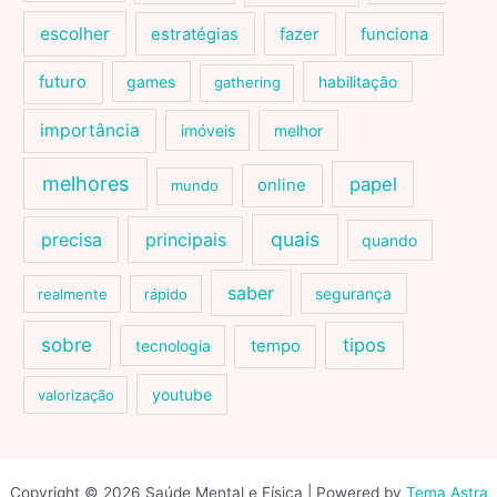
escolher
estratégias
fazer
funciona
futuro
games
habilitação
gathering
importância
imóveis
melhor
melhores
papel
online
mundo
quais
precisa
principais
quando
saber
segurança
realmente
rápido
sobre
tipos
tecnologia
tempo
youtube
valorização
Copyright © 2026 Saúde Mental e Física | Powered by
Tema Astra