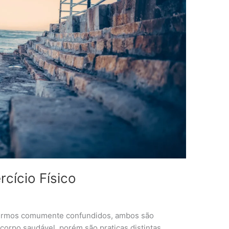
rcício Físico
ão termos comumente confundidos, ambos são
orpo saudável, porém são praticas distintas.