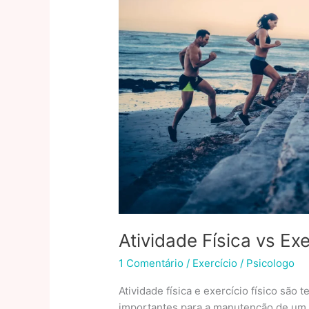
Atividade Física vs Exe
1 Comentário
/
Exercício
/
Psicologo
Atividade física e exercício físico s
importantes para a manutenção de um c