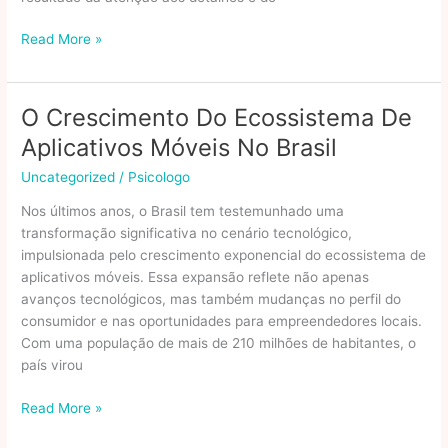
Vinhos
Read More »
de
edição
limitada:
O Crescimento Do Ecossistema De
o
Aplicativos Móveis No Brasil
valor
da
Uncategorized
/
Psicologo
exclusividade
Nos últimos anos, o Brasil tem testemunhado uma
na
transformação significativa no cenário tecnológico,
taça
impulsionada pelo crescimento exponencial do ecossistema de
Cultura
aplicativos móveis. Essa expansão reflete não apenas
do
avanços tecnológicos, mas também mudanças no perfil do
Vinho
consumidor e nas oportunidades para empreendedores locais.
no
Com uma população de mais de 210 milhões de habitantes, o
Brasil
país virou
e
no
O
Read More »
Mundo
Crescimento