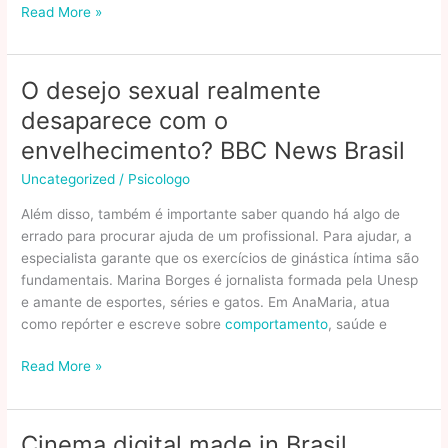
Avaliação
Read More »
de
Empresa:
Melhores
O desejo sexual realmente
Metodologias
desaparece com o
no
Brasil
envelhecimento? BBC News Brasil
Uncategorized
/
Psicologo
Além disso, também é importante saber quando há algo de
errado para procurar ajuda de um profissional. Para ajudar, a
especialista garante que os exercícios de ginástica íntima são
fundamentais. Marina Borges é jornalista formada pela Unesp
e amante de esportes, séries e gatos. Em AnaMaria, atua
como repórter e escreve sobre
comportamento
, saúde e
O
Read More »
desejo
sexual
realmente
Cinema digital made in Brasil