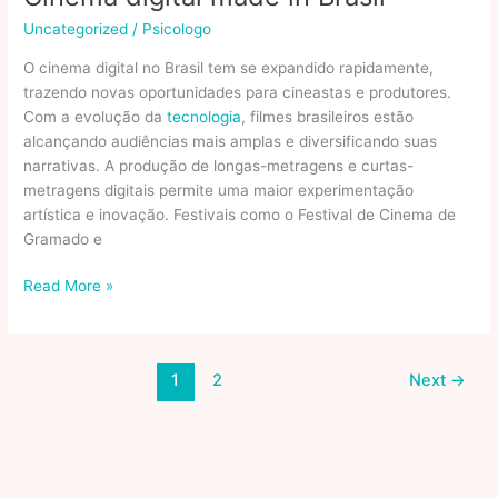
desaparece
Uncategorized
/
Psicologo
com
o
O cinema digital no Brasil tem se expandido rapidamente,
envelhecimento?
trazendo novas oportunidades para cineastas e produtores.
BBC
Com a evolução da
tecnologia
, filmes brasileiros estão
News
alcançando audiências mais amplas e diversificando suas
Brasil
narrativas. A produção de longas-metragens e curtas-
metragens digitais permite uma maior experimentação
artística e inovação. Festivais como o Festival de Cinema de
Gramado e
Cinema
Read More »
digital
made
in
1
2
Next
→
Brasil