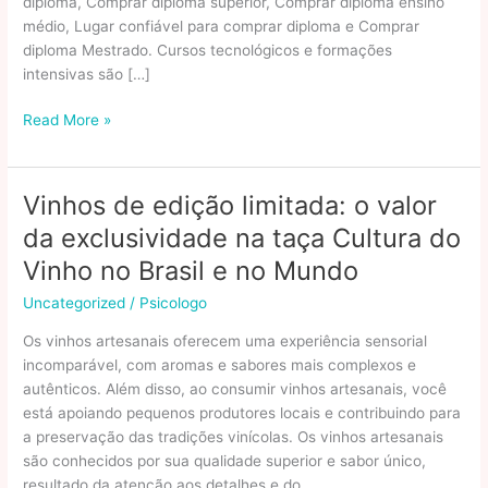
diploma, Comprar diploma superior, Comprar diploma ensino
médio, Lugar confiável para comprar diploma e Comprar
diploma Mestrado. Cursos tecnológicos e formações
intensivas são […]
Faculdades
Read More »
Rápidas:
Quais
Opções
Vinhos de edição limitada: o valor
Existem
da exclusividade na taça Cultura do
No
Brasil
Vinho no Brasil e no Mundo
Uncategorized
/
Psicologo
Os vinhos artesanais oferecem uma experiência sensorial
incomparável, com aromas e sabores mais complexos e
autênticos. Além disso, ao consumir vinhos artesanais, você
está apoiando pequenos produtores locais e contribuindo para
a preservação das tradições vinícolas. Os vinhos artesanais
são conhecidos por sua qualidade superior e sabor único,
resultado da atenção aos detalhes e do