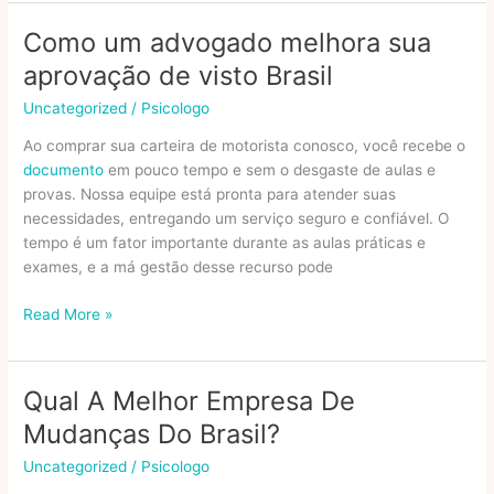
Do
Ecossistema
Como um advogado melhora sua
De
aprovação de visto Brasil
Aplicativos
Móveis
Uncategorized
/
Psicologo
No
Ao comprar sua carteira de motorista conosco, você recebe o
Brasil
documento
em pouco tempo e sem o desgaste de aulas e
provas. Nossa equipe está pronta para atender suas
necessidades, entregando um serviço seguro e confiável. O
tempo é um fator importante durante as aulas práticas e
exames, e a má gestão desse recurso pode
Como
Read More »
um
advogado
melhora
Qual A Melhor Empresa De
sua
Mudanças Do Brasil?
aprovação
de
Uncategorized
/
Psicologo
visto