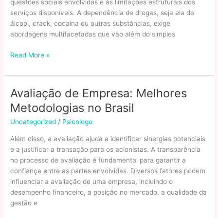
questões sociais envolvidas e às limitações estruturais dos
serviços disponíveis. A dependência de drogas, seja ela de
álcool, crack, cocaína ou outras substâncias, exige
abordagens multifacetadas que vão além do simples
Os
Read More »
Principais
Desafios
No
Avaliação de Empresa: Melhores
Tratamento
Metodologias no Brasil
Da
Dependência
Uncategorized
/
Psicologo
Química
Além disso, a avaliação ajuda a identificar sinergias potenciais
No
e a justificar a transação para os acionistas. A transparência
Brasil
no processo de avaliação é fundamental para garantir a
confiança entre as partes envolvidas. Diversos fatores podem
influenciar a avaliação de uma empresa, incluindo o
desempenho financeiro, a posição no mercado, a qualidade da
gestão e