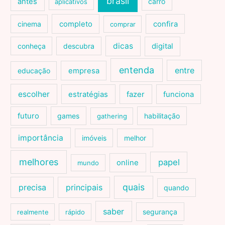
brasil
antes
carro
aplicativos
cinema
completo
confira
comprar
dicas
conheça
descubra
digital
entenda
entre
educação
empresa
escolher
estratégias
fazer
funciona
futuro
games
habilitação
gathering
importância
imóveis
melhor
melhores
papel
online
mundo
quais
precisa
principais
quando
saber
segurança
realmente
rápido