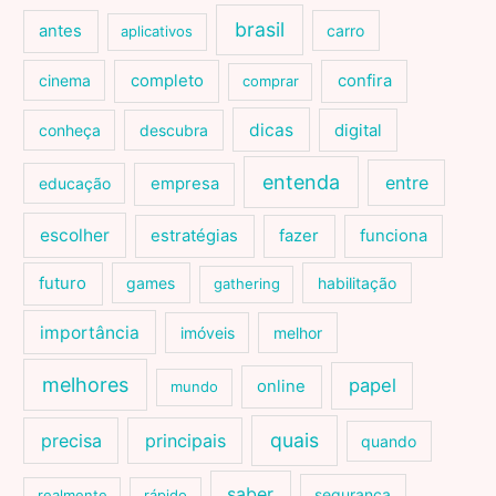
brasil
antes
carro
aplicativos
cinema
completo
confira
comprar
dicas
conheça
descubra
digital
entenda
entre
educação
empresa
escolher
estratégias
fazer
funciona
futuro
games
habilitação
gathering
importância
imóveis
melhor
melhores
papel
online
mundo
quais
precisa
principais
quando
saber
segurança
realmente
rápido