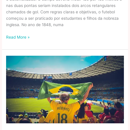
nas duas pontas seriam instalados dois arcos retangulares
chamados de gol. Com regras claras e objetivas, o futebol
começou a ser praticado por estudantes e filhos da nobreza
inglesa. No ano de 1848, numa
Quem
Read More »
inventou
o
futebol?
Saiba
como
surgiu
o
esporte