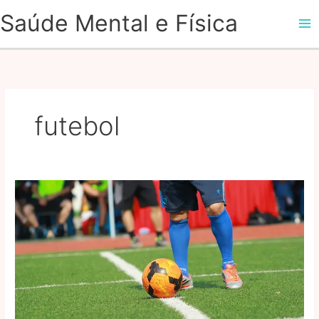
Ir
Saúde Mental e Física
para
o
conteúdo
futebol