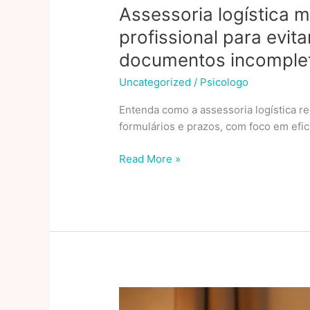
Assessoria logística m
profissional para evita
documentos incomple
Uncategorized
/
Psicologo
Entenda como a assessoria logística red
formulários e prazos, com foco em efici
Assessoria
Read More »
logística
migratória:
o
atalho
profissional
para
evitar
retrabalho,
taxas