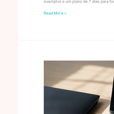
exemplos e um plano de 7 dias para f
Multitarefa
Read More »
em
empresas
em
crescimento:
por
que
alternar
abas
está
drenando
seu
foco
(e
como
recuperar
em