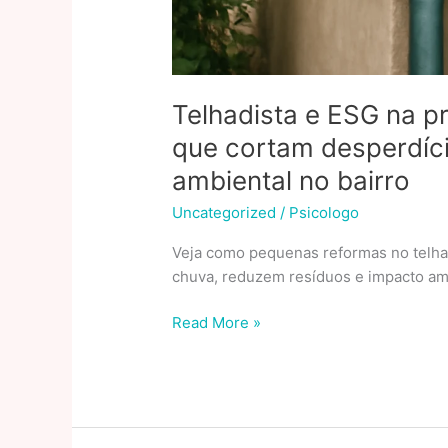
Telhadista e ESG na pr
que cortam desperdíc
ambiental no bairro
Uncategorized
/
Psicologo
Veja como pequenas reformas no telha
chuva, reduzem resíduos e impacto am
Telhadista
Read More »
e
ESG
na
prática:
reformas