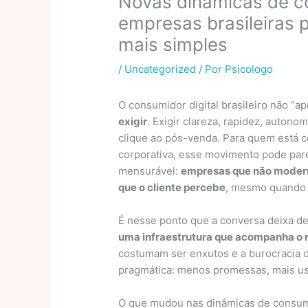
Novas dinâmicas de c
empresas brasileiras 
mais simples
/
Uncategorized
/ Por
Psicologo
O consumidor digital brasileiro não “a
exigir
. Exigir clareza, rapidez, autono
clique ao pós-venda. Para quem está 
corporativa, esse movimento pode pare
mensurável:
empresas que não modern
que o cliente percebe
, mesmo quando 
É nesse ponto que a conversa deixa de
uma infraestrutura que acompanha o 
costumam ser enxutos e a burocracia o
pragmática: menos promessas, mais usab
O que mudou nas dinâmicas de consumo