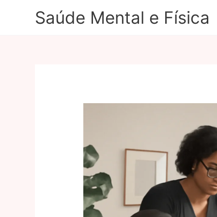
Ir
Saúde Mental e Física
para
o
conteúdo