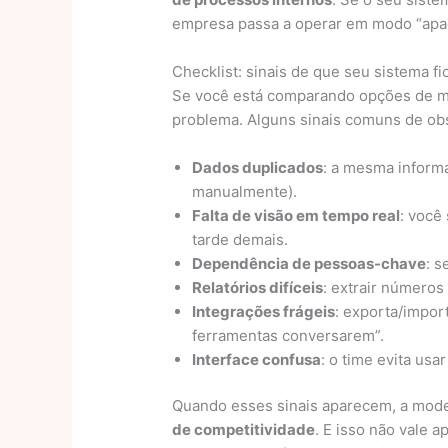
empresa passa a operar em modo “apag
Checklist: sinais de que seu sistema f
Se você está comparando opções de m
problema. Alguns sinais comuns de obs
Dados duplicados
: a mesma informa
manualmente).
Falta de visão em tempo real
: você
tarde demais.
Dependência de pessoas-chave
: s
Relatórios difíceis
: extrair números
Integrações frágeis
: exporta/impor
ferramentas conversarem”.
Interface confusa
: o time evita usar
Quando esses sinais aparecem, a moder
de competitividade
. E isso não vale