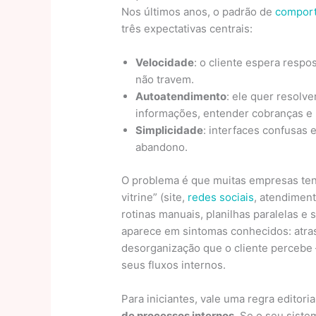
Nos últimos anos, o padrão de
compor
três expectativas centrais:
Velocidade
: o cliente espera respo
não travem.
Autoatendimento
: ele quer resolv
informações, entender cobranças e 
Simplicidade
: interfaces confusas 
abandono.
O problema é que muitas empresas ten
vitrine” (site,
redes sociais
, atendimen
rotinas manuais, planilhas paralelas e
aparece em sintomas conhecidos: atras
desorganização que o cliente percebe
seus fluxos internos.
Para iniciantes, vale uma regra editori
de processos internos
. Se o seu sist