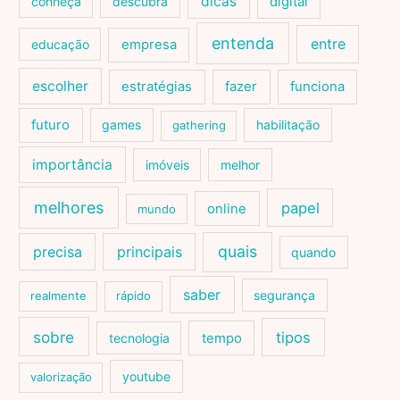
dicas
conheça
descubra
digital
entenda
entre
educação
empresa
escolher
estratégias
fazer
funciona
futuro
games
habilitação
gathering
importância
imóveis
melhor
melhores
papel
online
mundo
quais
precisa
principais
quando
saber
segurança
realmente
rápido
sobre
tipos
tecnologia
tempo
youtube
valorização