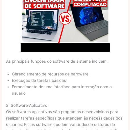
As principais funções do software de sistema incluem:
Gerenciamento de recursos de hardware
Execução de tarefas básicas
Fornecimento de uma interface para interação com o
usuário
2. Software Aplicativo
Os softwares aplicativos são programas desenvolvidos para
realizar tarefas específicas que atendem às necessidades dos
usuários. Esses softwares podem variar desde editores de