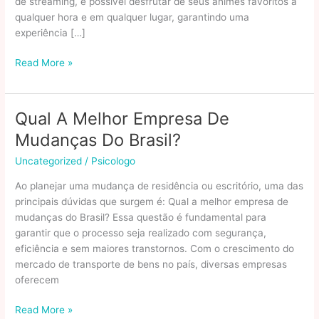
de streaming, é possível desfrutar de seus animes favoritos a
qualquer hora e em qualquer lugar, garantindo uma
experiência […]
O
Read More »
Melhor
Jeito
De
Qual A Melhor Empresa De
Assistir
Mudanças Do Brasil?
Animes
Online
Uncategorized
/
Psicologo
Com
Ao planejar uma mudança de residência ou escritório, uma das
Conforto
principais dúvidas que surgem é: Qual a melhor empresa de
E
mudanças do Brasil? Essa questão é fundamental para
Qualidade
garantir que o processo seja realizado com segurança,
eficiência e sem maiores transtornos. Com o crescimento do
mercado de transporte de bens no país, diversas empresas
oferecem
Qual
Read More »