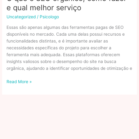
Descubra
e qual melhor serviço
como
Contribuir
Uncategorized
/
Psicologo
para
Essas são apenas algumas das ferramentas pagas de SEO
um
disponíveis no mercado. Cada uma delas possui recursos e
Mundo
funcionalidades distintas, e é importante avaliar as
Melhor
necessidades específicas do projeto para escolher a
ferramenta mais adequada. Essas plataformas oferecem
insights valiosos sobre o desempenho do site na busca
orgânica, ajudando a identificar oportunidades de otimização e
O
Read More »
que
é
SEO
orgânico,
como
fazer
e
qual