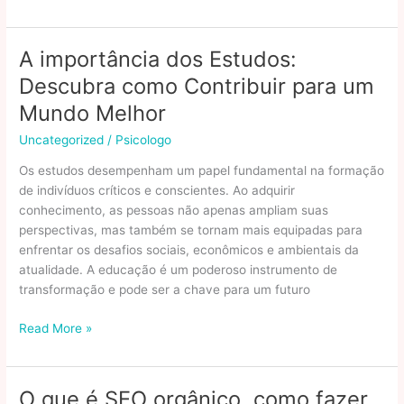
A
Melhor
Empresa
A importância dos Estudos:
De
Descubra como Contribuir para um
Mudanças
Do
Mundo Melhor
Brasil?
Uncategorized
/
Psicologo
Os estudos desempenham um papel fundamental na formação
de indivíduos críticos e conscientes. Ao adquirir
conhecimento, as pessoas não apenas ampliam suas
perspectivas, mas também se tornam mais equipadas para
enfrentar os desafios sociais, econômicos e ambientais da
atualidade. A educação é um poderoso instrumento de
transformação e pode ser a chave para um futuro
A
Read More »
importância
dos
Estudos:
O que é SEO orgânico, como fazer