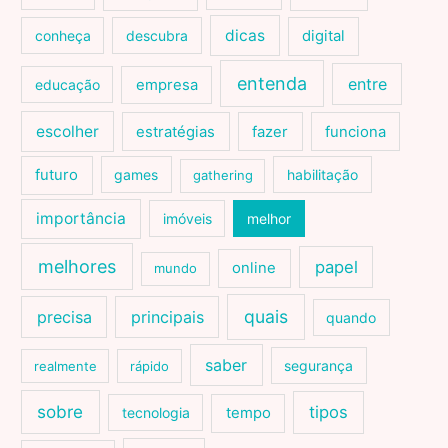
dicas
conheça
descubra
digital
entenda
entre
educação
empresa
escolher
estratégias
fazer
funciona
futuro
games
habilitação
gathering
importância
imóveis
melhor
melhores
papel
online
mundo
quais
precisa
principais
quando
saber
segurança
realmente
rápido
sobre
tipos
tecnologia
tempo