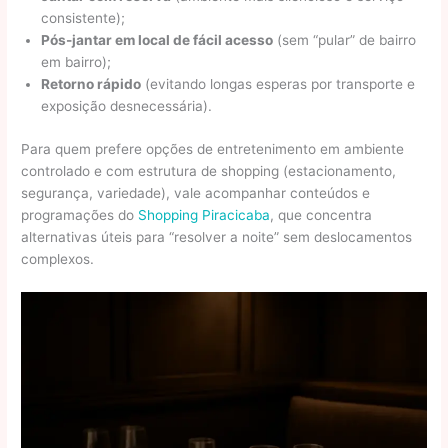
consistente);
Pós-jantar em local de fácil acesso
(sem “pular” de bairro
em bairro);
Retorno rápido
(evitando longas esperas por transporte e
exposição desnecessária).
Para quem prefere opções de entretenimento em ambiente
controlado e com estrutura de shopping (estacionamento,
segurança, variedade), vale acompanhar conteúdos e
programações do
Shopping Piracicaba
, que concentra
alternativas úteis para “resolver a noite” sem deslocamentos
complexos.