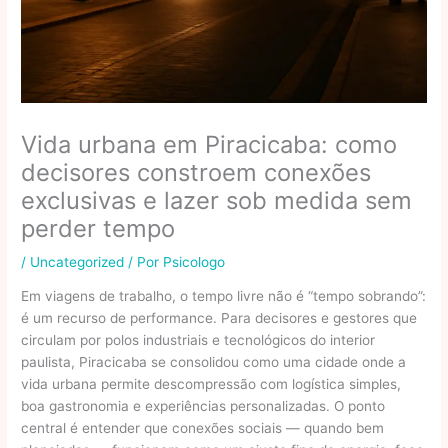
Vida urbana em Piracicaba: como
decisores constroem conexões
exclusivas e lazer sob medida sem
perder tempo
/
Uncategorized
/ Por
Psicologo
Em viagens de trabalho, o tempo livre não é “tempo sobrando”:
é um recurso de performance. Para decisores e gestores que
circulam por polos industriais e tecnológicos do interior
paulista, Piracicaba se consolidou como uma cidade onde a
vida urbana permite descompressão com logística simples,
boa gastronomia e experiências personalizadas. O ponto
central é entender que conexões sociais — quando bem