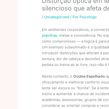
Distorção óptica em le
silencioso que afeta d
/
Uncategorized
/ Por
Psicologo
Em ambientes corporativos, a convers
planilhas
, metas e consistência. No es
como compromisso — a lógica é parecida
Um exemplo subestimado é a qualidade
introduzir distorções que alteram a pe
tontura, dor de cabeça e decisões atr
pedala ou treina ao ar livre, isso não é
Neste contexto, o
Oculos Espelhado
ap
ofuscamento e melhorar conforto visual
lente ser escura ou “bonita”. Se a lent
treino e aumentar a chance de inciden
academias, assessorias, grupos de co
considerar ao orientar compras e rec