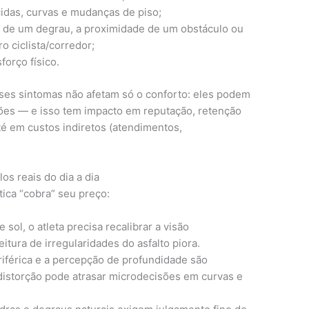
das, curvas e mudanças de piso;
ura de um degrau, a proximidade de um obstáculo ou
o ciclista/corredor;
orço físico.
sses sintomas não afetam só o conforto: eles podem
sões — e isso tem impacto em reputação, retenção
té em custos indiretos (atendimentos,
os reais do dia a dia
ica “cobra” seu preço:
e sol, o atleta precisa recalibrar a visão
eitura de irregularidades do asfalto piora.
eriférica e a percepção de profundidade são
distorção pode atrasar microdecisões em curvas e