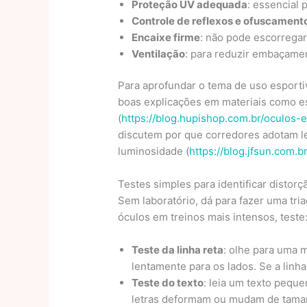
Proteção UV adequada
: essencial 
Controle de reflexos e ofuscament
Encaixe firme
: não pode escorrega
Ventilação
: para reduzir embaçame
Para aprofundar o tema de uso esporti
boas explicações em materiais como es
(
https://blog.hupishop.com.br/oculos-
discutem por que corredores adotam l
luminosidade (
https://blog.jfsun.com.
Testes simples para identificar distorç
Sem laboratório, dá para fazer uma tr
óculos em treinos mais intensos, teste
Teste da linha reta
: olhe para uma 
lentamente para os lados. Se a linha
Teste do texto
: leia um texto peque
letras deformam ou mudam de taman