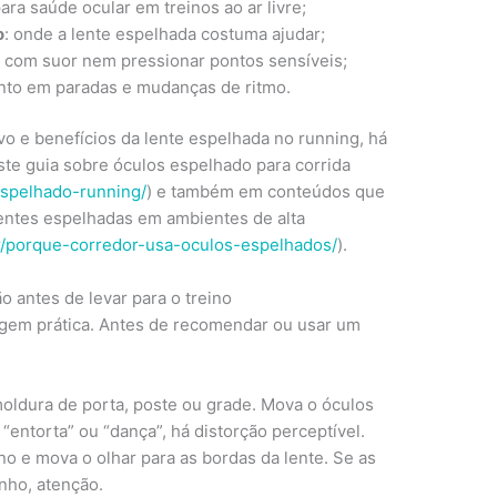
para saúde ocular em treinos ao ar livre;
o
: onde a lente espelhada costuma ajudar;
r com suor nem pressionar pontos sensíveis;
nto em paradas e mudanças de ritmo.
vo e benefícios da lente espelhada no running, há
te guia sobre óculos espelhado para corrida
espelhado-running/
) e também em conteúdos que
entes espelhadas em ambientes de alta
br/porque-corredor-usa-oculos-espelhados/
).
ão antes de levar para o treino
iagem prática. Antes de recomendar ou usar um
:
moldura de porta, poste ou grade. Mova o óculos
 “entorta” ou “dança”, há distorção perceptível.
no e mova o olhar para as bordas da lente. Se as
ho, atenção.