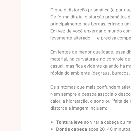
O que é distorção prismática (e por qu
De forma direta: distorção prismática é
principalmente nas bordas, criando u
Em vez de você enxergar o mundo com 
levemente alterado — e precisa compe
Em lentes de menor qualidade, essa di
material, na curvatura e no controle de
casual, mas fica evidente quando há m
rápida do ambiente (degraus, buracos, m
Os sintomas que mais confundem atleta
Nem sempre a pessoa associa o desconf
calor, a hidratação, o sono ou “falta 
distorce a imagem incluem:
Tontura leve
ao virar a cabeça ou m
Dor de cabeça
após 20–40 minutos d