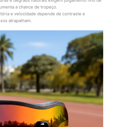
pedras e degraus naturais exigem julgamento fino de
 aumenta a chance de tropeço.
ajetória e velocidade depende de contraste e
lexos atrapalham.