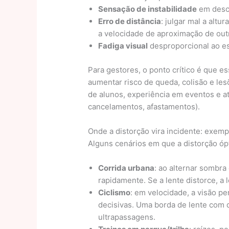
Sensação de instabilidade
em desci
Erro de distância
: julgar mal a alt
a velocidade de aproximação de outr
Fadiga visual
desproporcional ao esf
Para gestores, o ponto crítico é que e
aumentar risco de queda, colisão e le
de alunos, experiência em eventos e a
cancelamentos, afastamentos).
Onde a distorção vira incidente: exempl
Alguns cenários em que a distorção ópt
Corrida urbana
: ao alternar sombra 
rapidamente. Se a lente distorce, a l
Ciclismo
: em velocidade, a visão p
decisivas. Uma borda de lente com 
ultrapassagens.