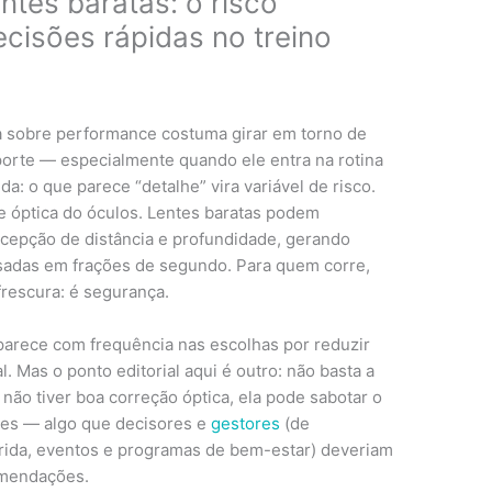
ntes baratas: o risco
ecisões rápidas no treino
a sobre performance costuma girar em torno de
porte — especialmente quando ele entra na rotina
: o que parece “detalhe” vira variável de risco.
 óptica do óculos. Lentes baratas podem
rcepção de distância e profundidade, gerando
asadas em frações de segundo. Para quem corre,
 frescura: é segurança.
arece com frequência nas escolhas por reduzir
. Mas o ponto editorial aqui é outro: não basta a
e não tiver boa correção óptica, ela pode sabotar o
tes — algo que decisores e
gestores
(de
rrida, eventos e programas de bem-estar) deveriam
omendações.