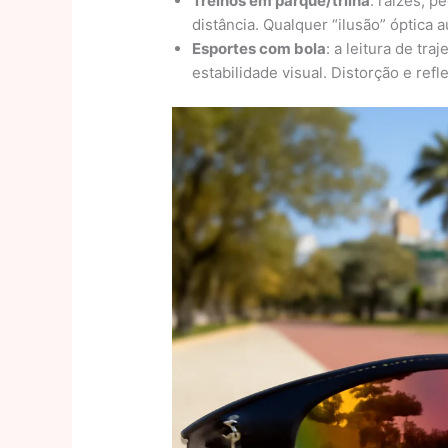
Treinos em parque/trilha
: raízes, 
distância. Qualquer “ilusão” óptica
Esportes com bola
: a leitura de tr
estabilidade visual. Distorção e ref