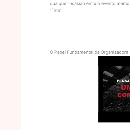
qualquer ocasião em um evento memor
“`html
O Papel Fundamental da Organizadora