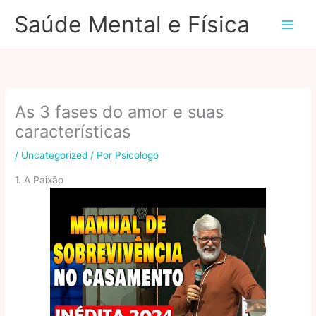
Ir
Saúde Mental e Física
para
o
conteúdo
As 3 fases do amor e suas
características
/
Uncategorized
/ Por
Psicologo
1. A Paixão