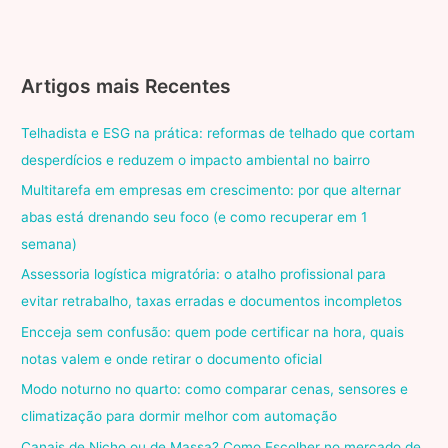
Artigos mais Recentes
Telhadista e ESG na prática: reformas de telhado que cortam
desperdícios e reduzem o impacto ambiental no bairro
Multitarefa em empresas em crescimento: por que alternar
abas está drenando seu foco (e como recuperar em 1
semana)
Assessoria logística migratória: o atalho profissional para
evitar retrabalho, taxas erradas e documentos incompletos
Encceja sem confusão: quem pode certificar na hora, quais
notas valem e onde retirar o documento oficial
Modo noturno no quarto: como comparar cenas, sensores e
climatização para dormir melhor com automação
Canais de Nicho ou de Massa? Como Escolher no mercado de