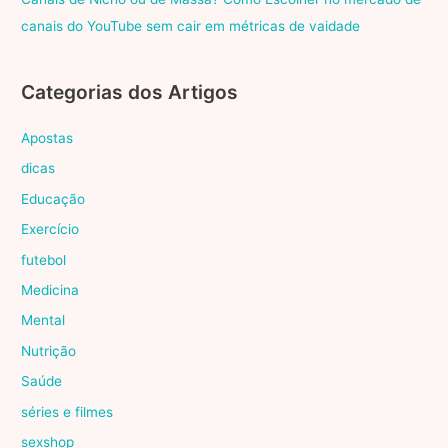
canais do YouTube sem cair em métricas de vaidade
Categorias dos Artigos
Apostas
dicas
Educação
Exercício
futebol
Medicina
Mental
Nutrição
Saúde
séries e filmes
sexshop