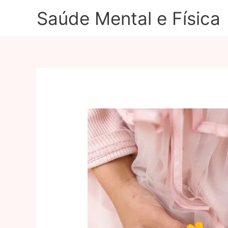
Ir
Saúde Mental e Física
para
o
conteúdo