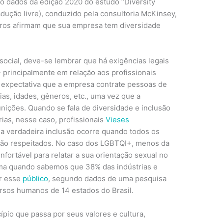
 dados da edição 2020 do estudo “Diversity
adução livre), conduzido pela consultoria McKinsey,
iros afirmam que sua empresa tem diversidade
 social, deve-se lembrar que há exigências legais
 principalmente em relação aos profissionais
a expectativa que a empresa contrate pessoas de
nias, idades, gêneros, etc., uma vez que a
nições. Quando se fala de diversidade e inclusão
ias, nesse caso, profissionais
Vieses
 a verdadeira inclusão ocorre quando todos os
são respeitados. No caso dos LGBTQI+, menos da
fortável para relatar a sua orientação sexual no
irma quando sabemos que 38% das indústrias e
ar esse
público
, segundo dados de uma pesquisa
rsos humanos de 14 estados do Brasil.
pio que passa por seus valores e cultura,