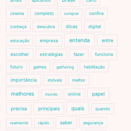
antes
carro
aplicativos
cinema
completo
confira
comprar
dicas
conheça
descubra
digital
entenda
entre
educação
empresa
escolher
estratégias
fazer
funciona
futuro
games
habilitação
gathering
importância
imóveis
melhor
melhores
papel
online
mundo
quais
precisa
principais
quando
saber
segurança
realmente
rápido