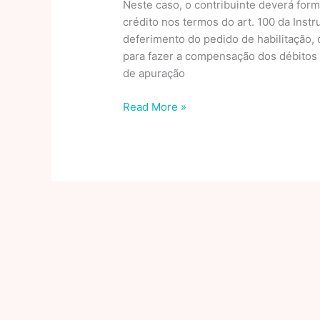
Neste caso, o contribuinte deverá for
crédito nos termos do art. 100 da Inst
deferimento do pedido de habilitação
para fazer a compensação dos débitos
de apuração
DCTFWeb:
Read More »
confira
novos
códigos
obrigatórios
do
IRRF
sobre
rendimentos
do
trabalho