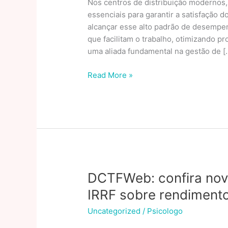
Nos centros de distribuição modernos, 
essenciais para garantir a satisfação d
alcançar esse alto padrão de desemp
que facilitam o trabalho, otimizando p
uma aliada fundamental na gestão de [
Equipamentos
Read More »
Que
Facilitam
O
Trabalho
Em
Centros
De
Distribuição
DCTFWeb: confira nov
IRRF sobre rendimento
Uncategorized
/
Psicologo