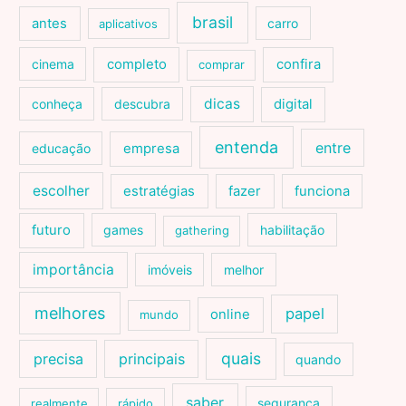
brasil
antes
carro
aplicativos
cinema
completo
confira
comprar
dicas
conheça
descubra
digital
entenda
entre
educação
empresa
escolher
estratégias
fazer
funciona
futuro
games
habilitação
gathering
importância
imóveis
melhor
melhores
papel
online
mundo
quais
precisa
principais
quando
saber
segurança
realmente
rápido