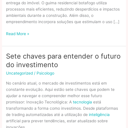
entrega do imóvel. O guima residencial botafogo utiliza
processos mais eficientes, reduzindo desperdícios e impactos
ambientais durante a construção. Além disso, o
empreendimento incorpora soluções que estimulam o uso […]
Consumo
Read More »
Consciente:
Do
Canteiro
Sete chaves para entender o futuro
De
do investimento
Obras
Até
Uncategorized
/
Psicologo
A
No cenário atual, o mercado de investimentos está em
Entrega
constante evolução. Aqui estão sete chaves que podem te
Das
ajudar a navegar e compreender melhor esse futuro
Chaves
promissor: Inovação Tecnológica: A
tecnologia
está
transformando a forma como investimos. Desde plataformas
de trading automatizadas até a utilização de
inteligência
artificial para prever tendências, estar atualizado sobre
inovações