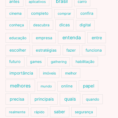
brasil
antes
carro
aplicativos
cinema
completo
confira
comprar
dicas
conheça
descubra
digital
entenda
entre
educação
empresa
escolher
estratégias
fazer
funciona
futuro
games
habilitação
gathering
importância
imóveis
melhor
melhores
papel
online
mundo
quais
precisa
principais
quando
saber
segurança
realmente
rápido