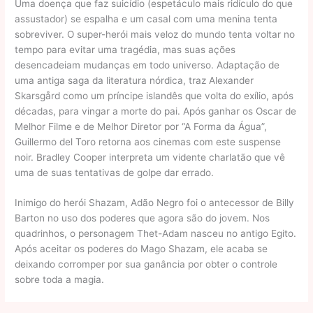
Uma doença que faz suicídio (espetáculo mais ridículo do que
assustador) se espalha e um casal com uma menina tenta
sobreviver. O super-herói mais veloz do mundo tenta voltar no
tempo para evitar uma tragédia, mas suas ações
desencadeiam mudanças em todo universo. Adaptação de
uma antiga saga da literatura nórdica, traz Alexander
Skarsgård como um príncipe islandês que volta do exílio, após
décadas, para vingar a morte do pai. Após ganhar os Oscar de
Melhor Filme e de Melhor Diretor por “A Forma da Água”,
Guillermo del Toro retorna aos cinemas com este suspense
noir. Bradley Cooper interpreta um vidente charlatão que vê
uma de suas tentativas de golpe dar errado.
Inimigo do herói Shazam, Adão Negro foi o antecessor de Billy
Barton no uso dos poderes que agora são do jovem. Nos
quadrinhos, o personagem Thet-Adam nasceu no antigo Egito.
Após aceitar os poderes do Mago Shazam, ele acaba se
deixando corromper por sua ganância por obter o controle
sobre toda a magia.