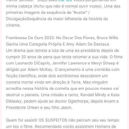
minha cabeça (Acho que não é normal ouvir vozes). Uma das
primeiras imagens da sequência de “Avatar” /
DivulgaçãoSequência da maior bilheteria da história do
cinema.
Framboesa De Ouro 2022: No Oscar Dos Piores, Bruce Willis
Ganha Uma Categoria Própria E Amy Adam Se Destaca
Um drama que retrata a luta de uma ex-presidiária depois de
cumprir 20 anos de pena que tenta retomar a sua vida. O filme
com Leonardo DiCaprio, Jennifer Lawrence e Meryl Streep é
dirigido por Adam McKay. O lançamento é uma comédia com
ficção científica, onde dois astrônomos descobrem um
cometa mortal vindo em direção à Terra. Mas ninguém
acredita nessa história de cometa que em poucos meses vai
destruir o planeta. Uma missão e tanto, Randall Mindy e Kate
Dibiasky, pedem ajuda ao doutor Oglethorpe, depois levam a
Presidente Orlean e seu filho Jason.
Quem for assistir OS SUSPEITOS não percam seu seu tempo
um lixo o filme. Recomendado vocês assistirem Homens de