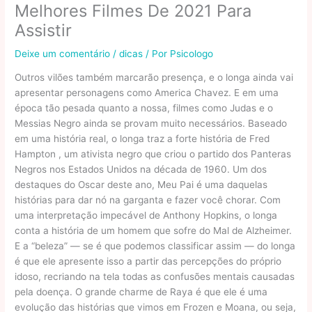
Melhores Filmes De 2021 Para
Assistir
Deixe um comentário
/
dicas
/ Por
Psicologo
Outros vilões também marcarão presença, e o longa ainda vai
apresentar personagens como America Chavez. E em uma
época tão pesada quanto a nossa, filmes como Judas e o
Messias Negro ainda se provam muito necessários. Baseado
em uma história real, o longa traz a forte história de Fred
Hampton , um ativista negro que criou o partido dos Panteras
Negros nos Estados Unidos na década de 1960. Um dos
destaques do Oscar deste ano, Meu Pai é uma daquelas
histórias para dar nó na garganta e fazer você chorar. Com
uma interpretação impecável de Anthony Hopkins, o longa
conta a história de um homem que sofre do Mal de Alzheimer.
E a “beleza” — se é que podemos classificar assim — do longa
é que ele apresente isso a partir das percepções do próprio
idoso, recriando na tela todas as confusões mentais causadas
pela doença. O grande charme de Raya é que ele é uma
evolução das histórias que vimos em Frozen e Moana, ou seja,