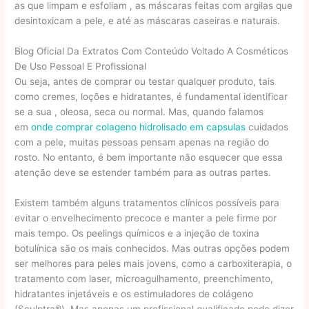
as que limpam e esfoliam , as máscaras feitas com argilas que
desintoxicam a pele, e até as máscaras caseiras e naturais.
Blog Oficial Da Extratos Com Conteúdo Voltado A Cosméticos
De Uso Pessoal E Profissional
Ou seja, antes de comprar ou testar qualquer produto, tais
como cremes, loções e hidratantes, é fundamental identificar
se a sua , oleosa, seca ou normal. Mas, quando falamos
em
onde comprar colageno hidrolisado em capsulas
cuidados
com a pele, muitas pessoas pensam apenas na região do
rosto. No entanto, é bem importante não esquecer que essa
atenção deve se estender também para as outras partes.
Existem também alguns tratamentos clínicos possíveis para
evitar o envelhecimento precoce e manter a pele firme por
mais tempo. Os peelings químicos e a injeção de toxina
botulínica são os mais conhecidos. Mas outras opções podem
ser melhores para peles mais jovens, como a carboxiterapia, o
tratamento com laser, microagulhamento, preenchimento,
hidratantes injetáveis e os estimuladores de colágeno
(Sculptra®). Mas apenas um profissional qualificado pode dizer