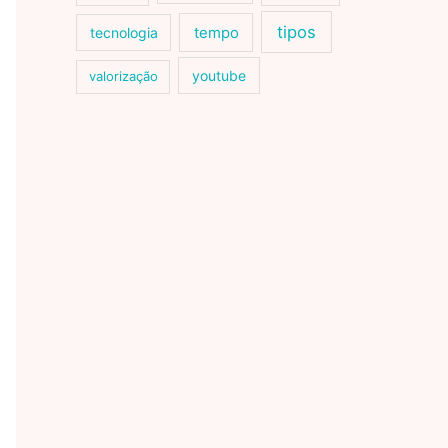
tipos
tecnologia
tempo
youtube
valorização