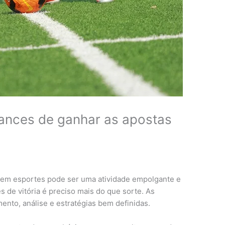
nces de ganhar as apostas
 em esportes pode ser uma atividade empolgante e
s de vitória é preciso mais do que sorte. As
nto, análise e estratégias bem definidas.