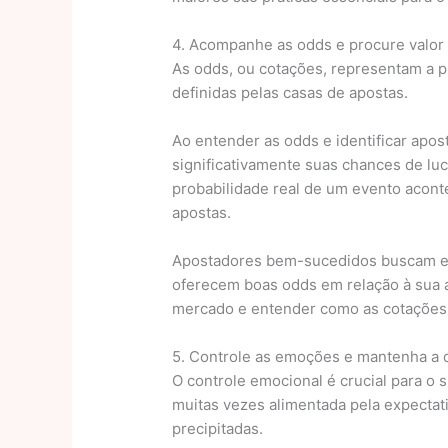
4. Acompanhe as odds e procure valor
As odds, ou cotações, representam a p
definidas pelas casas de apostas.
Ao entender as odds e identificar apos
significativamente suas chances de lu
probabilidade real de um evento acont
apostas.
Apostadores bem-sucedidos buscam e
oferecem boas odds em relação à sua a
mercado e entender como as cotações
5. Controle as emoções e mantenha a d
O controle emocional é crucial para o 
muitas vezes alimentada pela expectat
precipitadas.