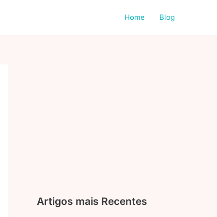
Home
Blog
Artigos mais Recentes