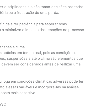
r disciplinados e a não tomar decisões baseadas
ória ou a frustração de uma perda.
finida e ter paciência para esperar boas
m a minimizar o impacto das emoções no processo
pensões e clima
s notícias em tempo real, pois as condições de
ões, suspensões e até o clima são elementos que
 devem ser considerados antes de realizar uma
u joga em condições climáticas adversas pode ter
o a essas variáveis e incorporá-las na análise
posta mais assertiva.
7/SC