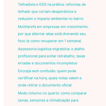
Telhadista e ESG na prática: reformas de
telhado que cortam desperdícios e
reduzem o impacto ambiental no bairro
Multitarefa em empresas em crescimento:
por que alternar abas está drenando seu
foco (e como recuperar em 1 semana)
Assessoria logística migratória: o atalho
profissional para evitar retrabalho, taxas
erradas e documentos incompletos
Encceja sem confusão: quem pode
certificar na hora, quais notas valem e
onde retirar o documento oficial
Modo noturno no quarto: como comparar
cenas, sensores e climatização para