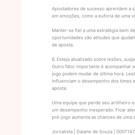
Apostadores de sucesso aprendem a se
em emoções, como a euforia de uma vit
Manter-se fiel a uma estratégia bem de
oportunidades são atitudes que ajuda
de aposta.
6. Esteja atualizado sobre lesões, sus
Outro fator importante é acompanhar a
jogo podem mudar de última hora. Les
influenciam o desempenho dos times e
aposta.
Uma equipe que perde seu artilheiro o
um desempenho inesperado. Ficar atent
pré-jogo aumenta as chances de uma a
Jornalista | Daiane de Souza | 000714