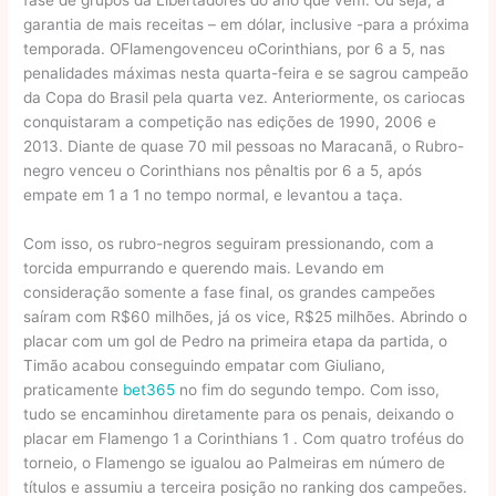
garantia de mais receitas – em dólar, inclusive -para a próxima
temporada. OFlamengovenceu oCorinthians, por 6 a 5, nas
penalidades máximas nesta quarta-feira e se sagrou campeão
da Copa do Brasil pela quarta vez. Anteriormente, os cariocas
conquistaram a competição nas edições de 1990, 2006 e
2013. Diante de quase 70 mil pessoas no Maracanã, o Rubro-
negro venceu o Corinthians nos pênaltis por 6 a 5, após
empate em 1 a 1 no tempo normal, e levantou a taça.
Com isso, os rubro-negros seguiram pressionando, com a
torcida empurrando e querendo mais. Levando em
consideração somente a fase final, os grandes campeões
saíram com R$60 milhões, já os vice, R$25 milhões. Abrindo o
placar com um gol de Pedro na primeira etapa da partida, o
Timão acabou conseguindo empatar com Giuliano,
praticamente
bet365
no fim do segundo tempo. Com isso,
tudo se encaminhou diretamente para os penais, deixando o
placar em Flamengo 1 a Corinthians 1 . Com quatro troféus do
torneio, o Flamengo se igualou ao Palmeiras em número de
títulos e assumiu a terceira posição no ranking dos campeões.