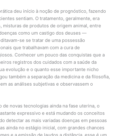
ática deu início à noção de prognóstico, fazendo
cientes sentiam. O tratamento, geralmente, era
, misturas de produtos de origem animal, entre
s doenças como um castigo dos deuses —
editavam-se se tratar de uma possessão
sionais que trabalhavam com a cura de
giosos. Conhecer um pouco das conquistas que a
eiros registros dos cuidados com a saúde da
sua evolução e o quanto esse importante nicho
gou também a separação da medicina e da filosofia,
m as análises subjetivas e observassem o
 de novas tecnologias ainda na fase uterina, o
bastante expressivo e está mudando os conceitos
do detectar as mais variadas doenças em pessoas
las ainda no estágio inicial, com grandes chances
ames e a emissão de laudos a distância, esse é um