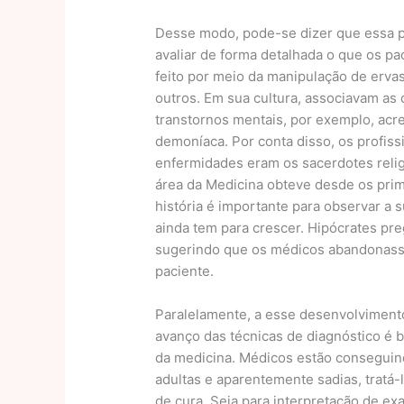
Desse modo, pode-se dizer que essa pr
avaliar de forma detalhada o que os pa
feito por meio da manipulação de ervas
outros. Em sua cultura, associavam a
transtornos mentais, por exemplo, acr
demoníaca. Por conta disso, os profis
enfermidades eram os sacerdotes reli
área da Medicina obteve desde os prim
história é importante para observar a 
ainda tem para crescer. Hipócrates pre
sugerindo que os médicos abandonasse
paciente.
Paralelamente, a esse desenvolvimento
avanço das técnicas de diagnóstico é 
da medicina. Médicos estão conseguin
adultas e aparentemente sadias, tratá-
de cura. Seja para interpretação de ex