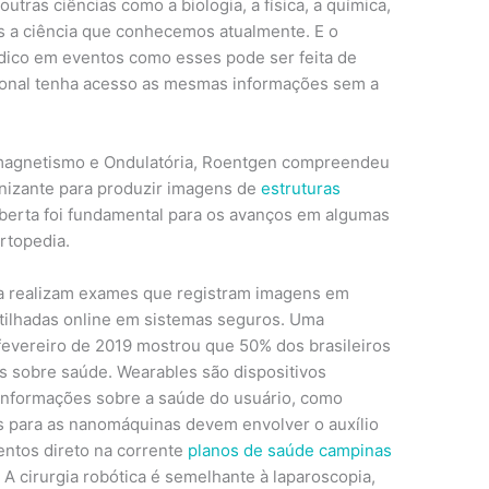
utras ciências como a biologia, a física, a química,
s a ciência que conhecemos atualmente. E o
dico em eventos como esses pode ser feita de
sional tenha acesso as mesmas informações sem a
magnetismo e Ondulatória, Roentgen compreendeu
ionizante para produzir imagens de
estruturas
erta foi fundamental para os avanços em algumas
rtopedia.
a realizam exames que registram imagens em
tilhadas online em sistemas seguros. Uma
fevereiro de 2019 mostrou que 50% dos brasileiros
as sobre saúde. Wearables são dispositivos
 informações sobre a saúde do usuário, como
es para as nanomáquinas devem envolver o auxílio
entos direto na corrente
planos de saúde campinas
 A cirurgia robótica é semelhante à laparoscopia,