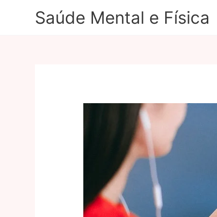
Ir
Saúde Mental e Física
para
o
conteúdo