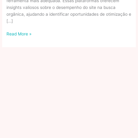
ferramenta mais adequada. Essas plataformas oferecem
insights valiosos sobre o desempenho do site na busca
orgânica, ajudando a identificar oportunidades de otimização e
[…]
O
Read More »
que
é
SEO
orgânico,
como
fazer
e
qual
melhor
serviço