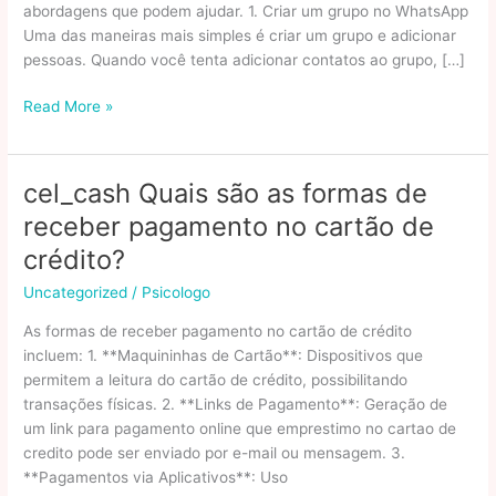
abordagens que podem ajudar. 1. Criar um grupo no WhatsApp
Uma das maneiras mais simples é criar um grupo e adicionar
pessoas. Quando você tenta adicionar contatos ao grupo, […]
Como
Read More »
saber
quem
tem
cel_cash Quais são as formas de
seu
receber pagamento no cartão de
contato
salvo
crédito?
no
Uncategorized
/
Psicologo
WhatsApp?
Veja
As formas de receber pagamento no cartão de crédito
3
incluem: 1. **Maquininhas de Cartão**: Dispositivos que
formas
permitem a leitura do cartão de crédito, possibilitando
de
transações físicas. 2. **Links de Pagamento**: Geração de
descobrir
um link para pagamento online que emprestimo no cartao de
Aplicativos
credito pode ser enviado por e-mail ou mensagem. 3.
e
**Pagamentos via Aplicativos**: Uso
Software