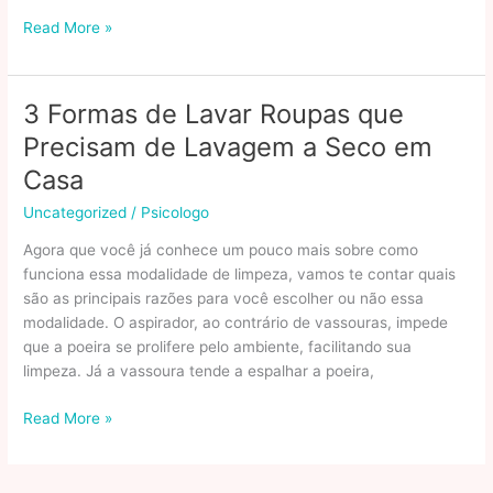
cel_cash
Read More »
Quais
são
as
3 Formas de Lavar Roupas que
formas
Precisam de Lavagem a Seco em
de
receber
Casa
pagamento
Uncategorized
/
Psicologo
no
cartão
Agora que você já conhece um pouco mais sobre como
de
funciona essa modalidade de limpeza, vamos te contar quais
crédito?
são as principais razões para você escolher ou não essa
modalidade. O aspirador, ao contrário de vassouras, impede
que a poeira se prolifere pelo ambiente, facilitando sua
limpeza. Já a vassoura tende a espalhar a poeira,
3
Read More »
Formas
de
Lavar