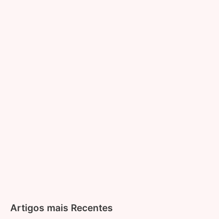
de
Graduação
para
Quem
Deseja
Prestar
Concurso
Artigos mais Recentes