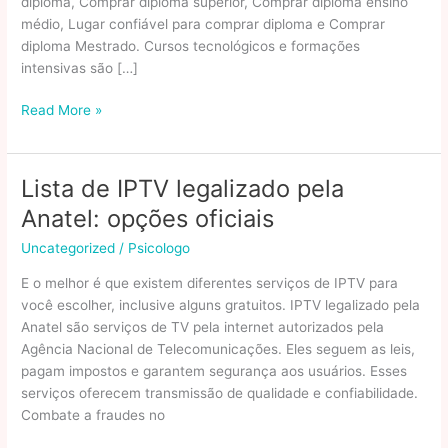
diploma, Comprar diploma superior, Comprar diploma ensino
médio, Lugar confiável para comprar diploma e Comprar
diploma Mestrado. Cursos tecnológicos e formações
intensivas são […]
Faculdades
Read More »
Rápidas:
Quais
Opções
Lista de IPTV legalizado pela
Existem
Anatel: opções oficiais
No
Brasil
Uncategorized
/
Psicologo
E o melhor é que existem diferentes serviços de IPTV para
você escolher, inclusive alguns gratuitos. IPTV legalizado pela
Anatel são serviços de TV pela internet autorizados pela
Agência Nacional de Telecomunicações. Eles seguem as leis,
pagam impostos e garantem segurança aos usuários. Esses
serviços oferecem transmissão de qualidade e confiabilidade.
Combate a fraudes no