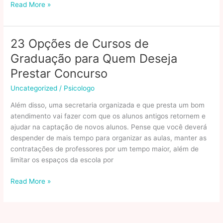
Lista
Read More »
de
IPTV
legalizado
23 Opções de Cursos de
pela
Graduação para Quem Deseja
Anatel:
opções
Prestar Concurso
oficiais
Uncategorized
/
Psicologo
Além disso, uma secretaria organizada e que presta um bom
atendimento vai fazer com que os alunos antigos retornem e
ajudar na captação de novos alunos. Pense que você deverá
despender de mais tempo para organizar as aulas, manter as
contratações de professores por um tempo maior, além de
limitar os espaços da escola por
23
Read More »
Opções
de
Cursos