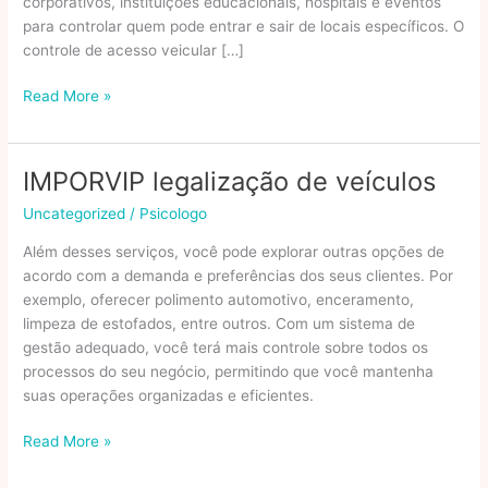
corporativos, instituições educacionais, hospitais e eventos
para controlar quem pode entrar e sair de locais específicos. O
controle de acesso veicular […]
Crachá
Read More »
Para
Veículos
e
IMPORVIP legalização de veículos
Estacionamento
Uncategorized
/
Psicologo
Além desses serviços, você pode explorar outras opções de
acordo com a demanda e preferências dos seus clientes. Por
exemplo, oferecer polimento automotivo, enceramento,
limpeza de estofados, entre outros. Com um sistema de
gestão adequado, você terá mais controle sobre todos os
processos do seu negócio, permitindo que você mantenha
suas operações organizadas e eficientes.
IMPORVIP
Read More »
legalização