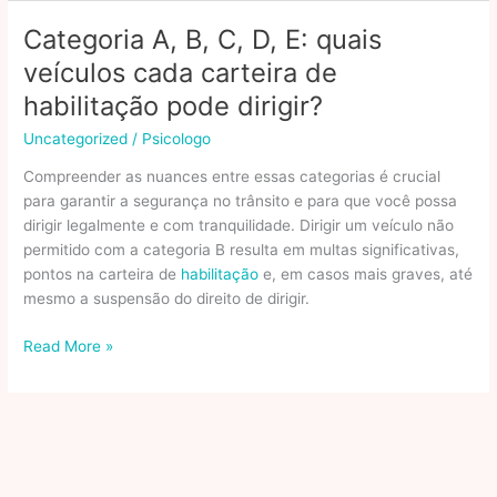
de
veículos
Categoria A, B, C, D, E: quais
veículos cada carteira de
habilitação pode dirigir?
Uncategorized
/
Psicologo
Compreender as nuances entre essas categorias é crucial
para garantir a segurança no trânsito e para que você possa
dirigir legalmente e com tranquilidade. Dirigir um veículo não
permitido com a categoria B resulta em multas significativas,
pontos na carteira de
habilitação
e, em casos mais graves, até
mesmo a suspensão do direito de dirigir.
Categoria
Read More »
A,
B,
C,
D,
E:
quais