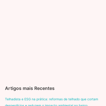
veículos
cada
carteira
de
habilitação
pode
dirigir?
Artigos mais Recentes
Telhadista e ESG na prática: reformas de telhado que cortam
desperdícios e reduzem o impacto ambiental no bairro