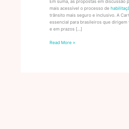
Em suma, as propostas em discussão 
mais acessível o processo de
habilitaç
trânsito mais seguro e inclusivo. A Car
essencial para brasileiros que dirigem 
e em prazos […]
Código
Read More »
de
Trânsito
Brasileiro:
Confira
o
que
muda
na
nova
lei