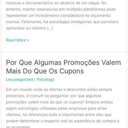
músicas e documentários ao alcance de um clique. No
entanto, manter assinaturas em múltiplas plataformas pode
representar um investimento considerável no orçamento
mensal. Felizmente, há estratégias inteligentes que permitem
aproveitar ao máximo […]
Como
Read More »
Usar
Promoções
Para
Por Que Algumas Promoções Valem
Economizar
Mais Do Que Os Cupons
Em
Plataformas
Uncategorized
/
Psicologo
De
Em um mundo onde as ofertas e descontos estão sempre
Streaming
presentes, é comum se perguntar: por que algumas
promoções valem mais do que os cupons? Embora ambos
sejam estratégias utilizadas pelas empresas para atrair
clientes, há diferenças sutis e importantes entre eles que
podem determinar o impacto real na experiência de compra e
na economia