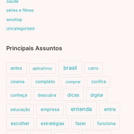
Saúde
séries e filmes
sexshop
Uncategorized
Principais Assuntos
brasil
antes
carro
aplicativos
cinema
completo
confira
comprar
dicas
conheça
descubra
digital
entenda
entre
educação
empresa
escolher
estratégias
fazer
funciona