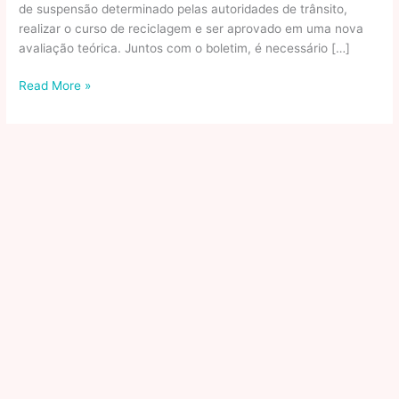
de suspensão determinado pelas autoridades de trânsito,
realizar o curso de reciclagem e ser aprovado em uma nova
avaliação teórica. Juntos com o boletim, é necessário […]
Entenda
Read More »
as
consequências
e
possibilidades
de
perda
da
habilitação
de
motorista