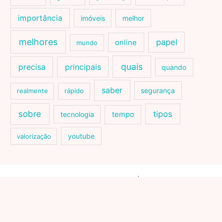
importância
imóveis
melhor
melhores
papel
online
mundo
quais
precisa
principais
quando
saber
segurança
realmente
rápido
sobre
tipos
tecnologia
tempo
youtube
valorização
Copyright © 2026 Saúde Mental e Física | Powered by
Tema Astra
para WordPress