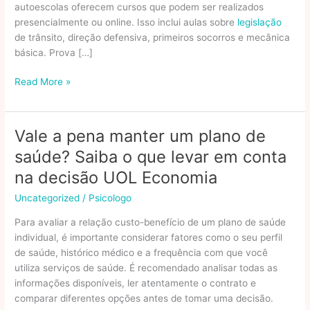
autoescolas oferecem cursos que podem ser realizados
presencialmente ou online. Isso inclui aulas sobre
legislação
de trânsito, direção defensiva, primeiros socorros e mecânica
básica. Prova […]
Tudo
Read More »
o
que
você
Vale a pena manter um plano de
precisa
saúde? Saiba o que levar em conta
saber
sobre
na decisão UOL Economia
a
Uncategorized
/
Psicologo
CNH:
dicas
Para avaliar a relação custo-benefício de um plano de saúde
essenciais
individual, é importante considerar fatores como o seu perfil
para
de saúde, histórico médico e a frequência com que você
obter
utiliza serviços de saúde. É recomendado analisar todas as
e
informações disponíveis, ler atentamente o contrato e
manter
comparar diferentes opções antes de tomar uma decisão.
sua