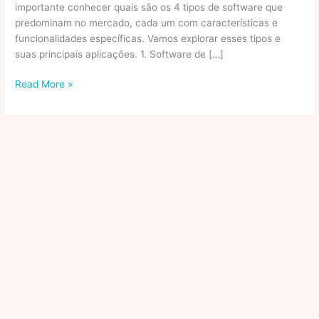
importante conhecer quais são os 4 tipos de software que
predominam no mercado, cada um com características e
funcionalidades específicas. Vamos explorar esses tipos e
suas principais aplicações. 1. Software de […]
Tipos
Read More »
de
sistemas
de
informação:
quais
os
principais
e
suas
aplicações?