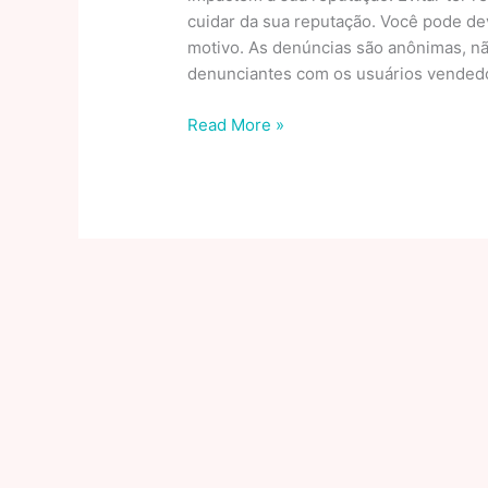
cuidar da sua reputação. Você pode dev
motivo. As denúncias são anônimas, 
denunciantes com os usuários vendedo
Compra
Read More »
Garantida
no
Mercado
Livre
Brasil