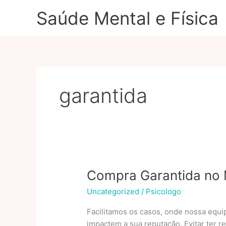
Ir
Saúde Mental e Física
para
o
conteúdo
garantida
Compra Garantida no M
Uncategorized
/
Psicologo
Facilitamos os casos, onde nossa equi
impactem a sua reputação. Evitar ter 