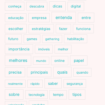
dicas
conheça
descubra
digital
entenda
entre
educação
empresa
escolher
estratégias
fazer
funciona
futuro
games
habilitação
gathering
importância
imóveis
melhor
melhores
papel
online
mundo
quais
precisa
principais
quando
saber
segurança
realmente
rápido
sobre
tipos
tecnologia
tempo
youtube
valorização