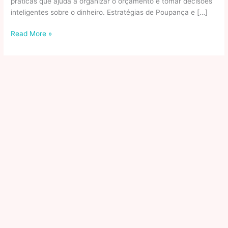
práticas que ajuda a organizar o orçamento e tomar decisões
inteligentes sobre o dinheiro. Estratégias de Poupança e […]
Como
Read More »
a
tecnologia
ajuda
nas
finanças?
Tecnologia
Financeira