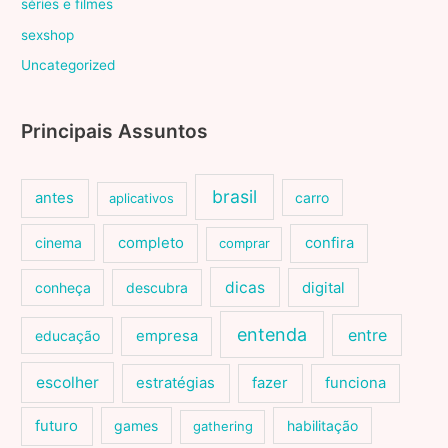
séries e filmes
sexshop
Uncategorized
Principais Assuntos
brasil
antes
carro
aplicativos
cinema
completo
confira
comprar
dicas
conheça
descubra
digital
entenda
entre
educação
empresa
escolher
estratégias
fazer
funciona
futuro
games
habilitação
gathering