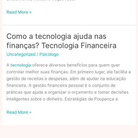
Salário
Read More »
curto,
metas
grandes:
Como a tecnologia ajuda nas
como
finanças? Tecnologia Financeira
o
negativado
Uncategorized
/
Psicologo
pode
A
tecnologia
oferece diversos benefícios para quem quer
fazer
controlar melhor suas finanças. Em primeiro lugar, ela facilita a
compras
gestão de receitas e despesas, além de ajudar na educação
planejadas
financeira. A gestão financeira pessoal é o conjunto de
virarem
práticas que ajuda a organizar o orçamento e tomar decisões
caixa
inteligentes sobre o dinheiro. Estratégias de Poupança e
com
cashback
Como
Read More »
e
a
cupons
tecnologia
ajuda