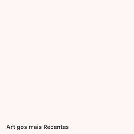
nas
finanças?
Tecnologia
Financeira
Artigos mais Recentes