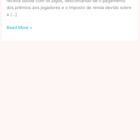
receita obtida com os jogos, descontando-se o pagamento
dos prêmios aos jogadores e o imposto de renda devido sobre
a […]
Lula
Read More »
sanciona
lei
que
regulamenta
apostas
esportivas