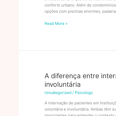
conforto urbano. Além de condomínios
opções com piscinas enormes, padaria, 
Qual
Read More »
a
diferença
da
Tijuca
para
a
Barra
da
A diferença entre inte
Tijuca?
involuntária
Uncategorized
/
Psicologo
A internação de pacientes em institui
voluntária e involuntária. Ambas têm s
importantes para entender o contexto 