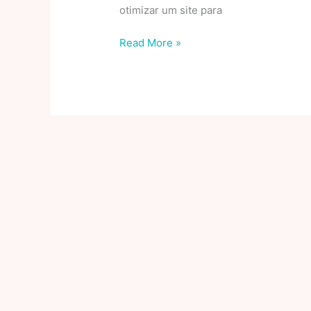
otimizar um site para
SEO
Read More »
e
SEM:
Qual
é
a
real
diferença
entre
eles?