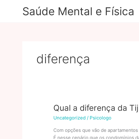
Ir
Saúde Mental e Física
para
o
conteúdo
diferença
Qual a diferença da Ti
Uncategorized
/
Psicologo
Com opções que vão de apartamentos a
É nesse cenário que os condomínios da