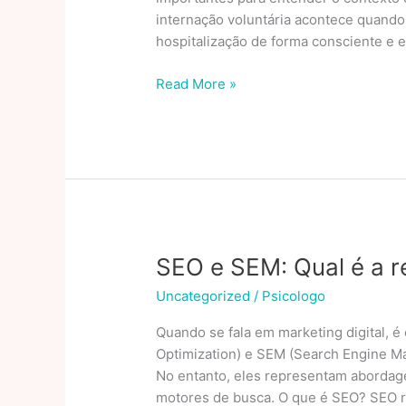
internação voluntária acontece quando o
hospitalização de forma consciente e 
A
Read More »
diferença
entre
internação
voluntária
e
internação
involuntária
SEO e SEM: Qual é a re
Uncategorized
/
Psicologo
Quando se fala em marketing digital,
Optimization) e SEM (Search Engine Ma
No entanto, eles representam abordagen
motores de busca. O que é SEO? SEO re