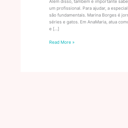
Além disso, também é importante saber
um profissional. Para ajudar, a especia
são fundamentais. Marina Borges é jor
séries e gatos. Em AnaMaria, atua com
e […]
O
Read More »
desejo
sexual
realmente
desaparece
com
o
envelhecimento?
BBC
News
Brasil