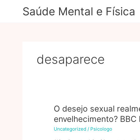
Ir
Saúde Mental e Física
para
o
conteúdo
desaparece
O desejo sexual real
envelhecimento? BBC 
Uncategorized
/
Psicologo