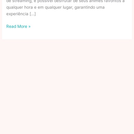
de streaming, é possível desfrutar de seus animes favoritos a
qualquer hora e em qualquer lugar, garantindo uma
experiência […]
O
Read More »
Melhor
Jeito
De
Assistir
Animes
Online
Com
Conforto
E
Qualidade