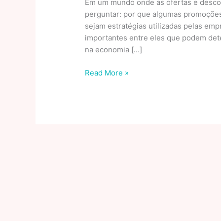
Em um mundo onde as ofertas e desco
perguntar: por que algumas promoçõe
sejam estratégias utilizadas pelas empr
importantes entre eles que podem dete
na economia […]
Por
Read More »
Que
Algumas
Promoções
Valem
Mais
Do
Que
Os
Cupons